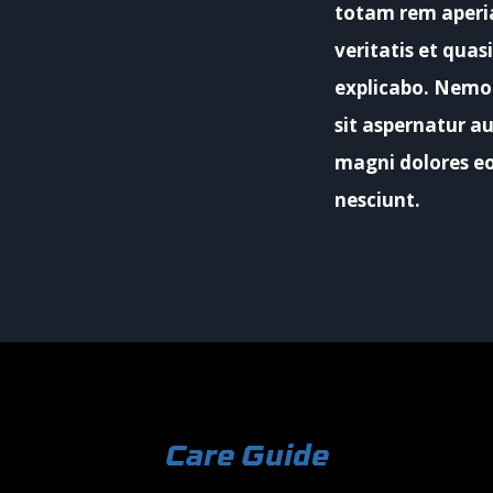
totam rem aperia
veritatis et quas
explicabo. Nemo
sit aspernatur a
magni dolores eo
nesciunt.
Care Guide