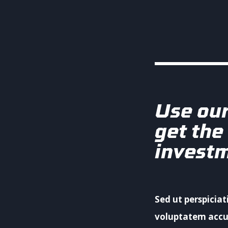
Use our
get the
invest
Sed ut perspiciat
voluptatem acc