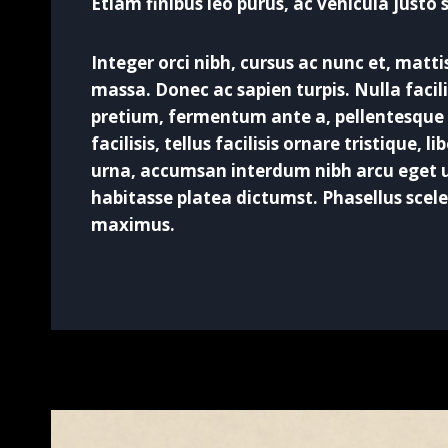
Etiam finibus leo purus, ac vehicula justo s
Integer orci nibh, cursus ac nunc et, matt
massa. Donec ac sapien turpis. Nulla facili
pretium, fermentum ante a, pellentesque 
facilisis, tellus facilisis ornare tristique, l
urna, accumsan interdum nibh arcu eget u
habitasse platea dictumst. Phasellus scele
maximus.