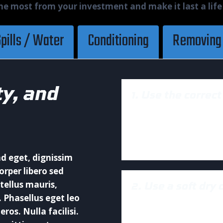
he most from your investment and make it last a life
pills / Water
Conditioning
Removing
ty, and
1. Use the correct
Lorem ipsum dolor sit
elit tellus, luctus ne
leo.
nd eget, dignissim
orper libero sed
2. Use a soft dry 
tellus mauris,
s. Phasellus eget leo
Lorem ipsum dolor sit
ros. Nulla facilisi.
elit tellus, luctus ne