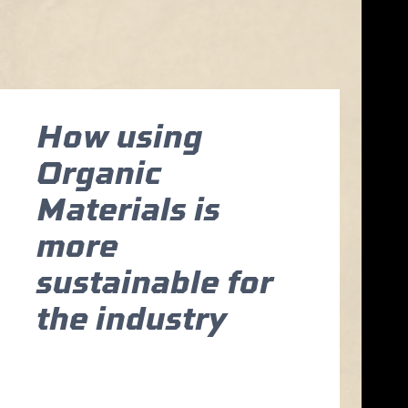
How using
Organic
Materials is
more
sustainable for
the industry
Posted on
December 13, 2021
Sed ut perspiciatis unde omnis
iste natus error sit voluptatem