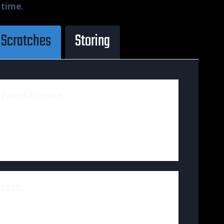
 time.
 Scratches
Storing
 conditioner.
 amet, consectetur adipiscing elit. Ut
c ullamcorper mattis, pulvinar dapibus
cloth.
 amet, consectetur adipiscing elit. Ut
c ullamcorper mattis, pulvinar dapibus