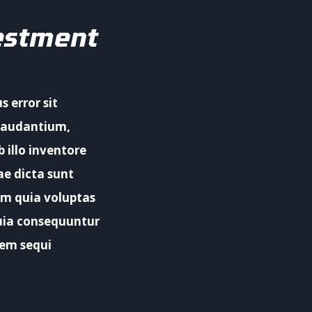
vestment
s error sit
laudantium,
 illo inventore
ae dicta sunt
m quia voluptas
quia consequuntur
tem sequi