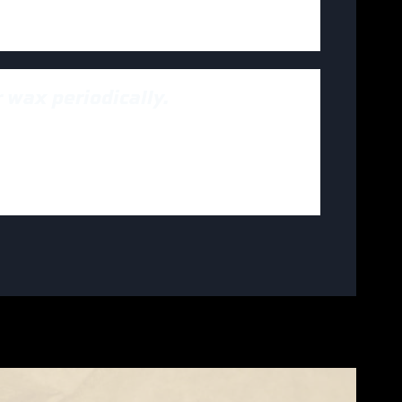
 wax periodically.
 amet, consectetur adipiscing elit. Ut
c ullamcorper mattis, pulvinar dapibus