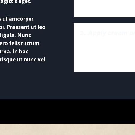
agittis eget.
leo.
is ullamcorper
si. Praesent ut leo
3. Apply cream or
ligula. Nunc
ibero felis rutrum
Lorem ipsum dolor sit
rna. In hac
elit tellus, luctus ne
risque ut nunc vel
leo.