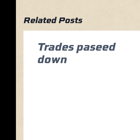
Related Posts
Trades paseed
down
Posted on
December 13, 2021
Sed ut perspiciatis unde omnis
iste natus error sit voluptatem
accusantium doloremque
laudantium, totam rem aperiam,
eaque ipsa quae ab illo inventore
veritatis et quasi architecto
beatae vitae dicta sunt explicabo.
Nemo enim ipsam voluptatem