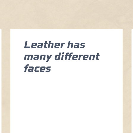
Leather has
many different
faces
Posted on
December 13, 2021
Sed ut perspiciatis unde omnis
iste natus error sit voluptatem
accusantium doloremque
laudantium, totam rem aperiam,
eaque ipsa quae ab illo inventore
veritatis et quasi architecto